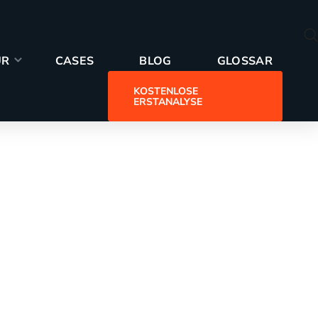
GLOSSAR
UR
CASES
BLOG
GLOSSAR
KOSTENLOSE
ERSTANALYSE