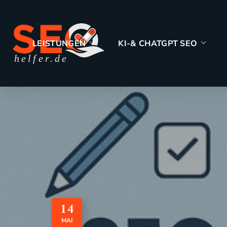
WORKSHO
LEISTUNGEN
KI-& CHATGPT SEO
14
MAI