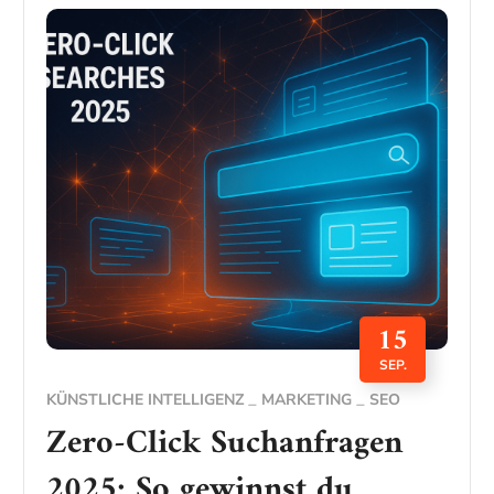
15
SEP.
KÜNSTLICHE INTELLIGENZ
MARKETING
SEO
Zero-Click Suchanfragen
2025: So gewinnst du