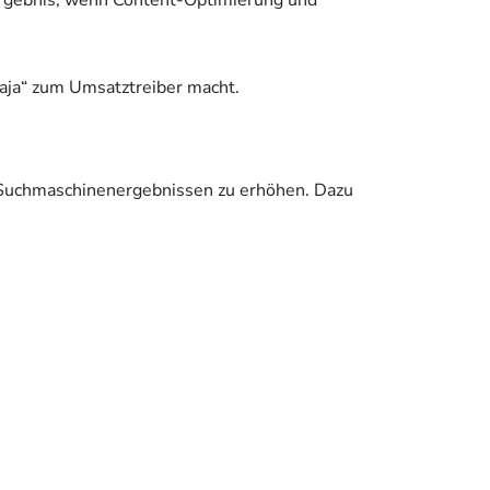
 Ergebnis, wenn Content-Optimierung und
aja“ zum Umsatztreiber macht.
en Suchmaschinenergebnissen zu erhöhen. Dazu