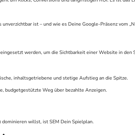
geht um Klicks, Conversions und langfristigen ROI. Es ist das
 unverzichtbar ist – und wie es Deine Google-Präsenz vom „N
ie eingesetzt werden, um die Sichtbarkeit einer Website in d
ische, inhaltsgetriebene und stetige Aufstieg an die Spitze.
le, budgetgestützte Weg über bezahlte Anzeigen.
 dominieren willst, ist SEM Dein Spielplan.