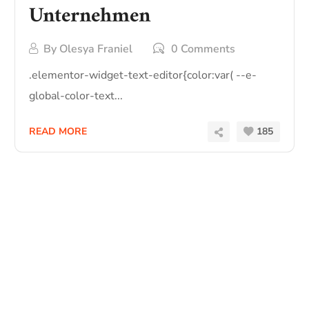
Unternehmen
By
Olesya Franiel
0 Comments
.elementor-widget-text-editor{color:var( --e-
global-color-text...
READ MORE
185