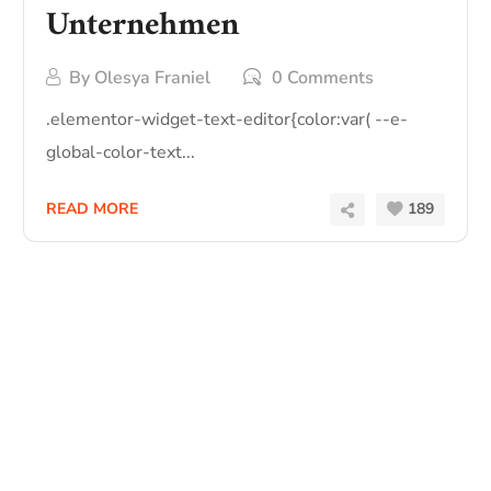
Unternehmen
By
Olesya Franiel
0 Comments
.elementor-widget-text-editor{color:var( --e-
global-color-text...
READ MORE
189